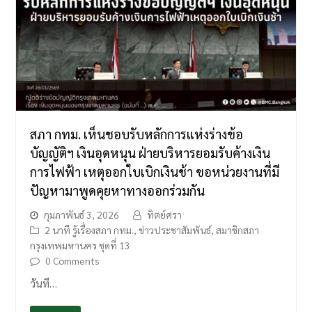
สภา กทม. เห็นชอบรับหลักการแห่งร่างข้อ
บัญญัติฯ เงินอุดหนุน ฝ่ายบริหารยอมรับค้างเงิน
การไฟฟ้า เหตุออกใบเบิกเงินช้า ขอหน่วยงานที่มี
ปัญหามาพูดคุยหาทางออกร่วมกัน
กุมภาพันธ์ 3, 2026
ทิตย์ศรา
2 นาที รู้เรื่องสภา กทม.
,
ข่าวประชาสัมพันธ์
,
สมาชิกสภา
กรุงเทพมหานคร ชุดที่ 13
0 Comments
วันที…