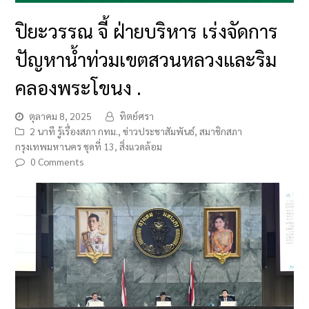
ปิยะวรรณ จี้ ฝ่ายบริหาร เร่งจัดการ
ปัญหาน้ำท่วมเขตสวนหลวงและริม
คลองพระโขนง .
ตุลาคม 8, 2025
ทิตย์ศรา
2 นาที รู้เรื่องสภา กทม.
,
ข่าวประชาสัมพันธ์
,
สมาชิกสภา
กรุงเทพมหานคร ชุดที่ 13
,
สิ่งแวดล้อม
0 Comments