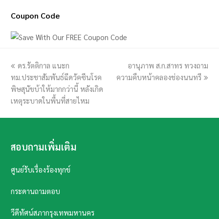
Coupon Code
previous
ดร.รัตติกาล แนะก
อานุภาพ ส.ก.สาทร ทวงถาม
next
ทม.ประชาสัมพันธ์ฉีดวัคซีนโรค
post:
ความคืบหน้าคลองช่องนนทรี
post:
พิษสุนัขบ้าให้มากกว่านี้ หลังเกิด
เหตุระบาดในพื้นที่สายไหม
สอบถามเพิ่มเติม
ศูนย์รับเรื่องร้องทุกข์
กระดานถามตอบ
วีดีทัศน์สภากรุงเทพมหานคร