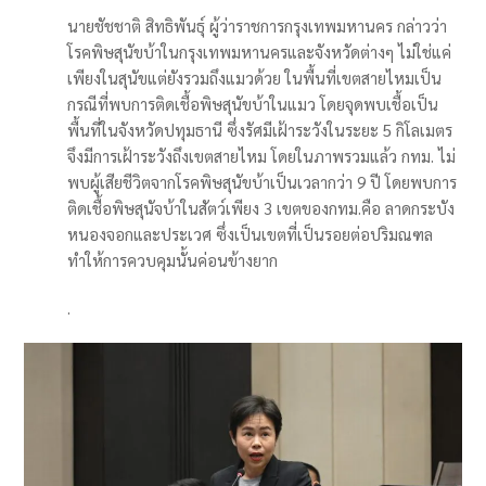
นายชัชชาติ สิทธิพันธุ์ ผู้ว่าราชการกรุงเทพมหานคร กล่าวว่า
โรคพิษสุนัขบ้าในกรุงเทพมหานครและจังหวัดต่างๆ ไม่ใช่แค่
เพียงในสุนัขแต่ยังรวมถึงแมวด้วย ในพื้นที่เขตสายไหมเป็น
กรณีที่พบการติดเชื้อพิษสุนัขบ้าในแมว โดยจุดพบเชื้อเป็น
พื้นที่ในจังหวัดปทุมธานี ซึ่งรัศมีเฝ้าระวังในระยะ 5 กิโลเมตร
จึงมีการเฝ้าระวังถึงเขตสายไหม โดยในภาพรวมแล้ว กทม. ไม่
พบผู้เสียชีวิตจากโรคพิษสุนัขบ้าเป็นเวลากว่า 9 ปี โดยพบการ
ติดเชื้อพิษสุนัจบ้าในสัตว์เพียง 3 เขตของกทม.คือ ลาดกระบัง
หนองจอกและประเวศ ซึ่งเป็นเขตที่เป็นรอยต่อปริมณฑล
ทำให้การควบคุมนั้นค่อนข้างยาก
.