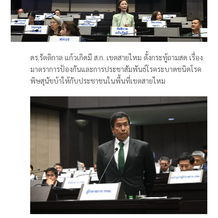
ดร.รัตติกาล แก้วเกิดมี ส.ก. เขตสายไหม ตั้งกระทู้ถามสด เรื่อง
มาตราการป้องกันและการประชาสัมพันธ์โรคระบาดชนิดโรค
พิษสุนัขบ้าให้กับประชาชนในพื้นที่เขตสายไหม