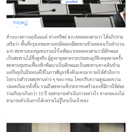
ด้านนางสาวนฤนันมนต์ ห่วงทรัพย์ ส.ก.เขตคลองสามวา ได้อภิปราย
เสริมว่า พื้นที่กรุงเทพมหานครมีคลองมีสะพานข้ามคลองเป็นจำนวน
มาก สะพานของชุมชนรวมน้ำใจพัฒนาเขตคลองสามวามีลักษณะ
เป็นสะพานไม้ซึ่งสูงชัน ผู้สูงอายุหลายรายประสบอุบัติเหตุหลายครั้ง
สะพานชุมชนเฟื้องฟ้าพัฒนาเป็นลักษณะเป็นสะพานทางเดินข้าม
แต่ปัจจุบันมีรถยนต์ใช้ในการสัญจรซึ่งคับแคบมาก ขอให้สำนักการ
โยธาเร่งสำรวจสะพานต่าง ๆ ของ กทม. โดยปรับความสูงและความ
ปลอดภัยมากยิ่งขึ้น รวมถึงสะพานที่ประชาชนสร้างเองที่มีการใช้ส่อย
ร่วมกันมาเกินกว่า 10 ปี จะสามารถดำเนินการอย่างไร ทางเขตเองไม่
สามารถดำเนินการได้เพราะไม่รู้ใครเป็นเจ้าของ
.