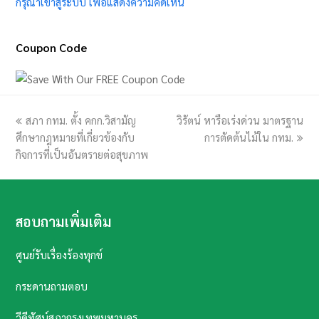
กรุณาเข้าสู่ระบบ เพื่อแสดงความคิดเห็น
Coupon Code
previous
สภา กทม. ตั้ง คกก.วิสามัญ
วิรัตน์ หารือเร่งด่วน มาตรฐาน
next
ศึกษากฎหมายที่เกี่ยวข้องกับ
post:
post:
การตัดต้นไม้ใน กทม.
กิจการที่เป็นอันตรายต่อสุขภาพ
สอบถามเพิ่มเติม
ศูนย์รับเรื่องร้องทุกข์
กระดานถามตอบ
วีดีทัศน์สภากรุงเทพมหานคร