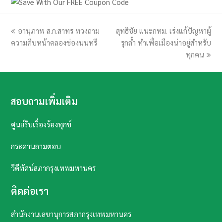
previous
อานุภาพ ส.ก.สาทร ทวงถาม
สุทธิชัย แนะกทม. เร่งแก้ปัญหาผู้
next
ความคืบหน้าคลองช่องนนทรี
post:
post:
รุกล้ำ ทำเพื่อเมืองน่าอยู่สำหรับ
ทุกคน
สอบถามเพิ่มเติม
ศูนย์รับเรื่องร้องทุกข์
กระดานถามตอบ
วีดีทัศน์สภากรุงเทพมหานคร
ติดต่อเรา
สำนักงานเลขานุการสภากรุงเทพมหานคร