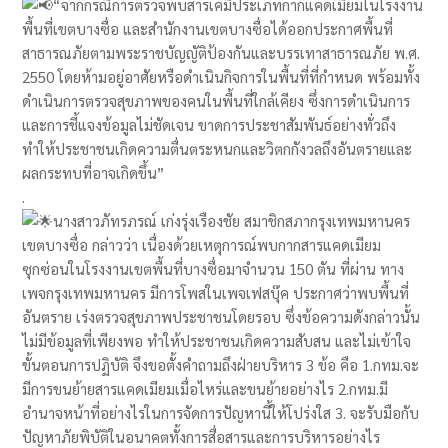
“จากกรณีการตรวจพบสารเคมีประเภทกากแคดเมียมในโรงงาน
พื้นที่เขตบางซื่อ และสำนักงานเขตบางซื่อได้ออกประกาศพื้นที่
สาธารณภัยตามพระราชบัญญัติป้องกันและบรรเทาสาธารณภัย พ.ศ.
2550 โดยห้ามอยู่อาศัยหรือดำเนินกิจการในพื้นที่ที่กำหนด พร้อมทั้ง
ดำเนินการตรวจสุขภาพของคนในพื้นที่ใกล้เคียง ซึ่งการดำเนินการ
และการชี้แจงข้อมูลไม่ชัดเจน ขาดการประชาสัมพันธ์อย่างทั่วถึง
ทำให้ประชาชนเกิดความตื่นตระหนกและวิตกกังวลถึงอันตรายและ
ผลกระทบที่อาจเกิดขึ้น”
.
นางสาวภัทรภรณ์ เก่งรุ่งเรืองชัย สมาชิกสภากรุงเทพมหานคร
เขตบางซื่อ กล่าวว่า เนื่องด้วยเหตุการณ์พบกากสารแคดเมียม
ซุกซ่อนในโรงงานเขตพื้นที่บางซื่อมาจำนวน 150 ตัน ที่ผ่าน ทาง
เพจกรุงเทพมหานคร มีการโพสในเพจเฟสบุ๊ค ประกาศว่าพบพื้นที่
อันตราย เร่งตรวจสุขภาพประชาชนโดยรอบ ซึ่งข้อความดังกล่าวนั้น
ไม่มีข้อมูลที่เพียงพอ ทำให้ประชาชนเกิดความสับสน และไม่เข้าใจ
ขั้นตอนการปฏิบัติ จึงขอตั้งคำถามถึงฝ่ายบริหาร 3 ข้อ คือ 1.กทม.จะ
มีการขนย้ายสารแคดเมียมเมื่อไหร่และขนย้ายอย่างไร 2.กทม.มี
อำนาจหน้าที่อย่างไรในการจัดการปัญหานี้ให้โปร่งใส 3. จะรับมือกับ
ปัญหาภัยพิบัติในอนาคตทั้งการสื่อสารและการบริหารอย่างไร