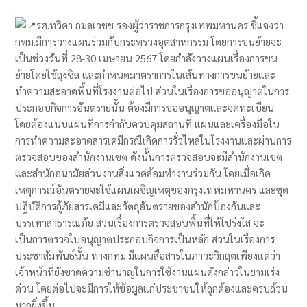
.
รศ.ทวิดา กมลเวชช รองผู้ว่าราชการกรุงเทพมหานคร ชี้แจงว่า
กทม.มีการวางแผนร่วมกับกระทรวงอุตสาหกรรม โดยการขนย้ายจะ
เป็นช่วงวันที่ 28-30 เมษายน 2567 โดยกำลังวางแผนเรื่องการขน
ย้ายโดยใช้ถุงซิล และกำหนดมาตราการในเส้นทางการขนย้ายและ
ทำความสะอาดพื้นที่โรงงานต่อไป ส่วนในเรื่องการขออนุญาตในการ
ประกอบกิจการอันตรายนั้น ต้องมีการขออนุญาตและจดทะเบียน
โดยต้องแนบแผนที่การกำกับควบคุมสถานที่ แผนและเครื่องมือใน
การทำความสะอาดสารเคมีกรณีเกิดการรั่วไหลในโรงงานและผ่านการ
ตรวจสอบของสำนักงานเขต ดังนั้นการตรวจสอบจะมีสำนักงานเขต
และสำนักอนามัยส่วนงานสิ่งแวดล้อมทำงานร่วมกัน โดยเมื่อเกิด
เหตุการณ์อันตรายจะใช้แผนเผชิญเหตุของกรุงเทพมหานคร และชุด
ปฏิบัติการกู้ภัยสารเคมีและวัตถุอันตรายของสำนักป้องกันและ
บรรเทาสาธารณภัย ส่วนเรื่องการตรวจสอบพื้นที่ให้โปร่งใส จะ
เป็นการตรวจใบอนุญาตประกอบกิจการเป็นหลัก ส่วนในเรื่องการ
ประชาสัมพันธ์นั้น ทางกทม.มีแผนสื่อสารในภาวะวิกฤตเพียงแต่ว่า
เจ้าหน้าที่ยังขาดความชำนาญในการใช้งานแผนดังกล่าวในยามเร่ง
ด่วน โดยต่อไปจะมีการให้ข้อมูลแก่ประชาชนให้ถูกต้องและครบถ้วน
มากยิ่งขึ้น