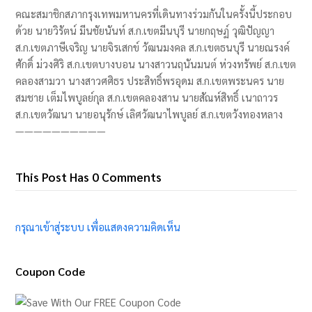
คณะสมาชิกสภากรุงเทพมหานครที่เดินทางร่วมกันในครั้งนี้ประกอบ
ด้วย นายวิรัตน์ มีนชัยนันท์ ส.ก.เขตมีนบุรี นายกฤษฏ์ วุฒิปัญญา
ส.ก.เขตภาษีเจริญ นายจิรเสกข์ วัฒนมงคล ส.ก.เขตธนบุรี นายณรงค์
ศักดิ์ ม่วงศิริ ส.ก.เขตบางบอน นางสาวนฤนันมนต์ ห่วงทรัพย์ ส.ก.เขต
คลองสามวา นางสาวศศิธร ประสิทธิ์พรอุดม ส.ก.เขตพระนคร นาย
สมชาย เต็มไพบูลย์กุล ส.ก.เขตคลองสาน นายสัณห์สิทธิ์ เนาถาวร
ส.ก.เขตวัฒนา นายอนุรักษ์ เลิศวัฒนาไพบูลย์ ส.ก.เขตวังทองหลาง
——————————
This Post Has 0 Comments
กรุณาเข้าสู่ระบบ เพื่อแสดงความคิดเห็น
Coupon Code