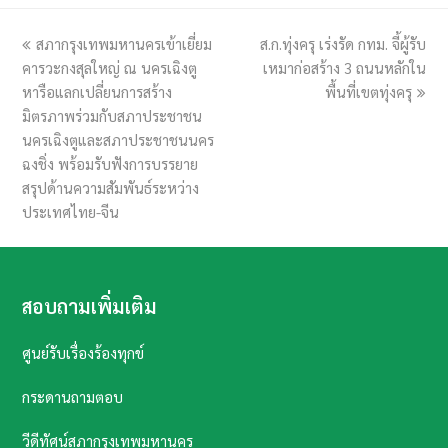
previous
สภากรุงเทพมหานครเข้าเยี่ยม
ส.ก.ทุ่งครุ เร่งรัด กทม. จี้ผู้รับ
next
คารวะกงสุลใหญ่ ณ นครเฉิงตู
post:
เหมาก่อสร้าง 3 ถนนหลักใน
post:
หารือแลกเปลี่ยนการสร้าง
พื้นที่เขตทุ่งครุ
มิตรภาพร่วมกับสภาประชาชน
นครเฉิงตูและสภาประชาชนนคร
ฉงชิ่ง พร้อมรับฟังการบรรยาย
สรุปด้านความสัมพันธ์ระหว่าง
ประเทศไทย-จีน
สอบถามเพิ่มเติม
ศูนย์รับเรื่องร้องทุกข์
กระดานถามตอบ
วีดีทัศน์สภากรุงเทพมหานคร