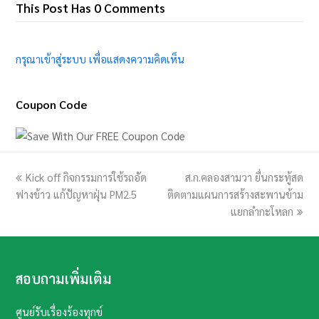
This Post Has 0 Comments
กรุณาเข้าสู่ระบบ เพื่อแสดงความคิดเห็น
Coupon Code
previous
Kick off กิจกรรมการใช้รถอัด
ส.ก.คลองสามวา ยื่นกระทู้สด
next
ฟางข้าว แก้ปัญหาฝุ่น PM2.5
post:
ติดตามแผนการสร้างสะพานข้าม
post:
แยกลำกะโหลก
สอบถามเพิ่มเติม
ศูนย์รับเรื่องร้องทุกข์