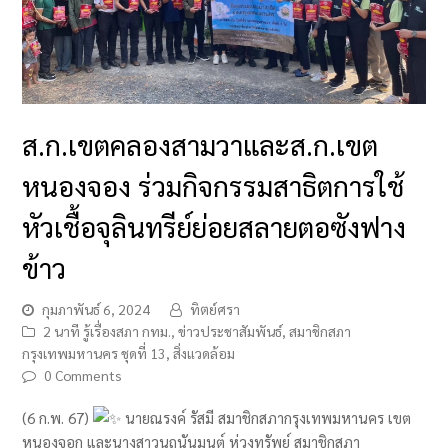
ส.ก.เขตคลองสามวาและส.ก.เขต
หนองจอง ร่วมกิจกรรมสาธิตการใช้
หัวเชื้อจุลินทรีย์ย่อยสลายตอซังฟาง
ข้าว
กุมภาพันธ์ 6, 2024
ทิตย์ศรา
2 นาที รู้เรื่องสภา กทม.
,
ข่าวประชาสัมพันธ์
,
สมาชิกสภา
กรุงเทพมหานคร ชุดที่ 13
,
สิ่งแวดล้อม
0 Comments
(6 ก.พ. 67)
นายณรงค์ รัสมี สมาชิกสภากรุงเทพมหานคร เขต
หนองจอก และนางสาวนฤนันมนต์ ห่วงทรัพย์ สมาชิกสภา