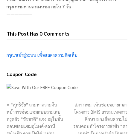
กรุงเทพมหานครลงนามภายใน 7 วัน
——————–
This Post Has 0 Comments
กรุณาเข้าสู่ระบบ เพื่อแสดงความคิดเห็น
Coupon Code
previous
“สุทธิชัย” ถามหาความคืบ
สภา กทม. เห็นชอบขยายเวลา
next
หน้าการซ่อมแซมถนนสามเสน
post:
โครงการ BMIS สารสนเทศการ
post:
ทรุดตัว “ชัชชาติ” แจง อยู่ในขั้น
ศึกษา ส.ก.เตือนความไม่
ตอนซ่อมแซมอุโมงค์-สถานี
รอบคอบทำโครงการล่าช้า “ศา
รถไฟฟ้า คาดเปิดใช้ 2 ช่อง
นนท์” รับปากเร่งดำเนินการ