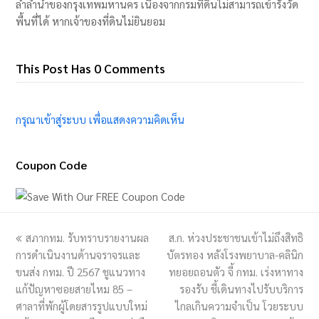
ล้ำลำน้ำของกรุงเทพมหานคร เนื่องจากกรมที่ดินไม่สามารถเข้ารังวัด
พื้นที่ได้ หากเจ้าของที่ดินไม่ยินยอม
This Post Has 0 Comments
กรุณาเข้าสู่ระบบ เพื่อแสดงความคิดเห็น
Coupon Code
previous
สภากทม. รับทราบรายงานผล
ส.ก. ห่วงประชาชนเข้าไม่ถึงสิทธิ
next
การดำเนินงานด้านจราจรและ
post:
บัตรทอง หลังโรงพยาบาล-คลินิก
post:
ขนส่ง กทม. ปี 2567 ชูแนวทาง
ทยอยถอนตัว จี้ กทม. เร่งหาทาง
แก้ปัญหาซอยสายไหม 85 –
รองรับ ชี้เดินทางไปรับบริการ
ศาลาที่พักผู้โดยสารรูปแบบใหม่
ไกลเกินความจำเป็น โวยระบบ