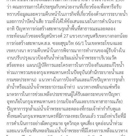
ว่า คณะกรรมการได้ประชุมกับหน่วยงานที่เกี่ยวข้องเพื่อหารือรับ
ทราบข้อมูลและความคืบหน้าในภารกิจที่เกี่ยวข้องด้านการระบายน้ำ
และการบำบัดน้ำเสีย รวมทั้งได้ให้ข้อเสนอแนะในการดำเนินงาน
อาทิ ปัญหาการก่อสร้างสะพานรุกล้ำพื้นที่สาธารณะและคลอง
กระท้อนแก้วซอยจรัญสนิทวงศ์ 27 แขวงบางขุนศรีเขตบางกอกน้อย
การก่อสร้างสะพานค.ส.ล. ซอยสุขุมวิท 66/1 ในเขตพระโขนงและ
เขตบางนา ความคืบหน้าในการพิจารณาการทำงานของผู้รับจ้างใน
งานปรับปรุงแนวป้องกันน้ำท่วมริมแม่น้ำเจ้าพระยาบริเวณวัด
สร้อยทอง แผนปฏิบัติการและโครงการในการป้องกันและแก้ไขน้ำ
ท่วมภาพรวมของกรุงเทพมหานครในปัจจุบัน(สำนักระบายน้ำและ
กรมชลประทาน) แนวทางในการป้องกันและแก้ไขปัญหาการรุกล้ำ
ลำน้ำหรือแม่น้ำเจ้าพระยา(กรมเจ้าท่า) แนวทางหลักเกณฑ์หรือ
มาตรการในการช่วยเหลือประชาชนผู้ได้รับผลกระทบจากปัญหา
อุทกภัยในกรุงเทพมหานคร (กรมป้องกันและบรรเทาสาธารณภัย)
ปัญหาการรุกล้ำแม่น้ำเจ้าพระยาและคลองที่กรมเจ้าท่ากำกับดูแล
ทั้งหมดในกรุงเทพมหานครที่มีการลงทะเบียนแล้ว รวมถึงท่าเรือที่มี
การดำเนินการอย่างผิดกฎหมาย จุดวิกฤต จุดเสี่ยง จุดอ่อนน้ำท่วม
และแนวเขื่อนฟันหลอริมแม่น้ำเจ้าพระยาที่มีโครงการเหลือแนวทาง