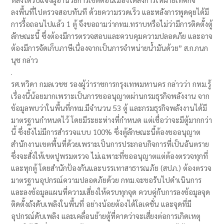
ลงพื้นที่ไปตรวจสอบทันที ด้วยความรวดเร็ว และหลังการพูดคุยได้มี
การรื้อถอนไปแล้ว 1 ตู้ จึงขอถามว่ากทม.ทราบหรือไม่ว่ามีการติดตั้งตู้
ลักษณะนี้ ซึ่งต้องมีการตรวจสอบและควบคุมความปลอดภัย และอาจ
ต้องมีการจัดเก็บภาษีเนื่องจากเป็นการจำหน่ายน้ำมันด้วย” ส.ก.กนก
นุช กล่าว
.
รศ.ทวิดา กมลเวชช รองผู้ว่าราชการกรุงเทพมหานคร กล่าวว่า กทม.รู้
เรื่องนี้น้อยมากเพราะเป็นการขออนุญาตผ่านกรมธุรกิจพลังงาน จาก
ข้อมูลพบว่าในพื้นที่กทม.มีจำนวน 53 ตู้ และกรมธุรกิจพลังงานได้มี
มาตรฐานกำหนดไว้ โดยมีระยะห่างที่กำหนด แต่เชื่อว่าจะมีตู้มากกว่า
นี้ ซึ่งยังไม่มีการสำรวจแบบ 100% ซึ่งตู้ลักษณะนี้ต้องขออนุญาต
สำนักงานเขตพื้นที่ด้วยเพราะเป็นการประกอบกิจการที่เป็นอันตราย
ซึ่งจะสั่งให้เขตปูพรมตรวจ ไม่เฉพาะที่ขออนุญาตแต่ต้องตรวจทุกที่
และทุกตู้ โดยสำนักป้องกันและบรรเทาสาธารณภัย (สปภ.) ต้องตรวจ
มาตรฐานอุปกรณ์ความปลอดภัยด้วย กทม.จะขอรับไปดำเนินการ
และลงข้อมูลแผนที่ความเสี่ยงให้ครบทุกจุด ควบคู่กับการลงข้อมูลจุด
ติดตั้งถังดับเพลิงในพื้นที่ อย่างน้อยต้องได้โลเคชั่น และจุดที่มี
อุปกรณ์ดับเพลิง และเคลื่อนย้ายตู้ที่คาดว่าจะเสี่ยงต่อการเกิดเหตุ