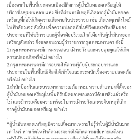
เนื่องจากในพื้นที่เขตดอนเมืองมีกิจการตู้น้ำมันหยอดเหรียญให้
บริการในชุมชนหลายแห่ง ซึ่งที่ผ่านมามีเหตุที่เกิดจากตู้น้ำมันหยอด
เหรียญที่ก่อให้เกิดความเสียหายกับประชาชน เช่น เกิดเหตุเพลิงไหม้
ไฟฟ้าลัดวงจร ดังนั้น เพื่อความปลอดภัยในชีวิตและทรัพย์สินของ
ประชาชนที่ใช้บริการ และผู้ที่อาศัยบริเวณใกล้เคียงกับตู้น้ำมันหยอด
เหรียญดังกล่าว จึงขอสอบถามผู้ว่าราชการกรุงเทพมหานคร ดังนี้
1.กรุงเทพมหานครมีการตรวจสอบ เฝ้าระวัง และควบคุมดูแลให้เกิด
ความปลอดภัยหรือไม่ อย่างไร
2.กรุงเทพมหานครมีการอบรมให้ความรู้กับผู้ประกอบการและ
ประชาชนในพื้นที่ใกล้เคียงให้เข้าใจและตระหนักเรื่องความปลอดภัย
หรือไม่ อย่างไร
3.สำนักป้องกันและบรรเทาสาธารณภัย กทม. ทราบตำแหน่งที่ตั้งของ
ตู้น้ำมันหยอดเหรียญในพื้นที่รับผิดชอบของสถานีดับเพลิงแล้วหรือ
ไม่ และมีการเตรียมความพร้อมในการเฝ้าระวังและระงับเหตุที่เกิด
จากตู้น้ำมันหยอดเหรียญ อย่างไร
.
“ตู้น้ำมันหยอดเหรียญมีความเสี่ยงมากเพราะไม่รู้ว่าในตู้มีน้ำมันมาก
เท่าไหร่ หากเกิดไฟฟ้าลัดวงจรจะก่อให้เกิดความเสียหายแค่ไหน
หลังได้รับแจ้งผู้อำนวยการเขตดอนเมืองได้สั่งการให้ฝ่ายเทศกิจ