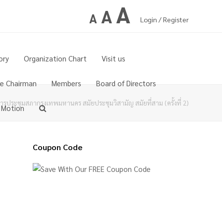
Increase
A
Reset
A
Decrease
A
font
font
Login / Register
font
size.
size.
size.
ory
Organization Chart
Visit us
ce Chairman
Members
Board of Directors
ะชุมสภากรุงเทพมหานคร สมัยประชุมวิสามัญ สมัยที่สาม (ครั้งที่ 2)
Motion
Coupon Code