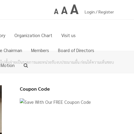
Increase
A
Reset
A
Decrease
A
font
font
Login / Register
font
size.
size.
size.
ory
Organization Chart
Visit us
ce Chairman
Members
Board of Directors
ั้งจ่ายเป็นรายการและหน่วยรับงบประมาณอื่น ก่อนให้ความเห็นชอบ
Motion
Coupon Code