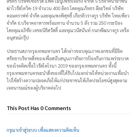
ลิขิตร บริษัทเซอร์วิส แพค เมนูเฟร็กเจอริ่ง จำกัด 5.บริจาคน้ำยาพ่น
ฆ่าไวรัสโควิด-19 จำนวน 400 ลิตร โดยคุณภัทธร ลีละวิทย์ บริษัท
คอมคราฟท์ จำกัด และคุณพงพิศุทธิ์ เกียรติวรางกูร บริษัท ไทยเพียว
จำกัด 6.บริจาคอาหารพร้อมทาน จำนวน 5 ลัง รวม 250 กระป๋อง
โดยคุณอภิชัย เตชะนิธิสวัสดิ์ และคุณวนัสนันท์ กนกพัฒนางกูร เครือ
อนุสรณ์กรุ๊ป
ประธานสภากรุงเทพมหานคร ได้กล่าวขอบคุณภาคเอกชนที่มีจิต
ศรัทธาบริจาคสิ่งของเพื่อสนับสนุนภารกิจการป้องกันการแพร่ระบาด
ของโรคติดเชื้อไวรัสโคโรนา 2019 ของกรุงเทพมหานคร ทั้งนี้
กรุงเทพมหานครจะนำสิ่งของที่ได้รับไปแจกจ่ายให้หน่วยงานเพื่อนำ
ไปใช้สร้างความปลอดภัยให้แก่ประชาชนให้เกิดประโยชน์สูงสุดตาม
เจตนารมณ์ของผู้บริจาคต่อไป
This Post Has 0 Comments
กรุณาเข้าสู่ระบบ เพื่อแสดงความคิดเห็น