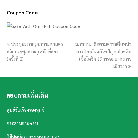
Coupon Code
previous
ประชุมสภากรุงเทพมหานคร
สภากทม. ติดตามความคืบหน้า
next
สมัยประชุมสามัญ สมัยที่สอง
post:
การป้องกันแก้ไขปัญหาโรคติด
post:
(ครั้งที่ 2)
เชื้อโควิด 19 พร้อมมาตรการ
เยียวยา
สอบถามเพิ่มเติม
ศูนย์รับเรื่องร้องทุกข์
กระดานถามตอบ
วีดีทัศน์สภากรุงเทพมหานคร