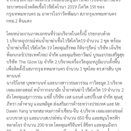
ระบาดของโรคติดเชื้อไวรัสโคโรนา 2019 (โควิด 19) ของ
กรุงเทพมหานคร ณ อาคารไอราวัตพัฒนา สภากรุงเทพมหานคร
กทม.2 ดินแดง
โดยหน่วยงานภาคเอกชนที่ร่วมบริจาคในครั้งนี้ ประกอบด้วย
1.บริจาคอุปกรณ์พ่นน้ำยาฆ่าเชื้อไวรัสโควิด19 จำนวน 2 ชุด พร้อม
น้ำยาฆ่าเชื้อไวรัสโควิด-19 โดยคุณธีรพล กิติจารุรัตน์ บริษัท เอ็นริช
พ็อกเกอร์(ประเทศไทย) จำกัด และคุณชิตธาวัฒน์ บูรณะประเสริฐสุข
บริษัท The Glow Up จำกัด 2.บริจาคเครื่องวัดอุณหภูมิแบบตั้งพื้น
เพื่อติดตั้งในสภากรุงเทพมหานคร จำนวน 1 ชุดโดย ดร.สารสิน บุพ
พานนท์
นางปิโยรส บุพพานนท์ และนางสาววธมลวรรณ กาวิละมูล 3.บริจาค
เจลแอลกอฮอล์ หน้ากากอนามัย น้ำยาพ่นฆ่าไวรัสโควิด 19 จำนวน 2
ลัง โดยคุณสุภาวรรณ แซ่ลี้ บริษัท เอส แอนด์ แฮปปี้เนส จำกัด คุณสุ
ภัทรา กล้าหาญ แอมพลิจูด ส่งเสริมการค้าระหว่างประเทศ และ Mr.
Dawin Yang นายกสมาคมการค้าเซียน-จีน 4.บริจาค เจลแอลกอชอล์
แบบขวด ถุง และแบบสเปรย์พ่น จำนวน 650 ชิ้น และสมุนไพรฟ้า
ทลายโจร จำนวน 200 ขวด โดยคุณศรีจันทร์ ลิขิตร และคุณมังกร