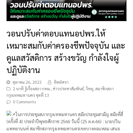
วอนปรับค่าตอบแทนอปพร.ให้
เหมาะสมกับค่าครองชีพปัจจุบัน และ
ดูแลสวัสดิการ สร้างขวัญ กำลังใจผู้
ปฏิบัติงาน
ตุลาคม 26, 2023
ทิตย์ศรา
2 นาที รู้เรื่องสภา กทม.
,
ข่าวประชาสัมพันธ์
,
วิทยุ
,
สมาชิกสภา
กรุงเทพมหานคร ชุดที่ 13
0 Comments
ในการประชุมสภากรุงเทพมหานคร สมัยประชุมสามัญ สมัยที่สี่
(ครั้งที่ 4) ประจำปีพุทธศักราช 2566 วันนี้ (25 ต.ค.66) : นายปวิน
แพทยานนท์ สมาชิกสภากรุงเทพมหานครเขตบางคอแหลม เสนอ