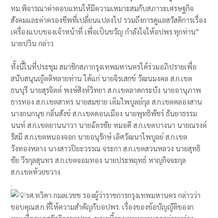
ทม.พิจารณาค่าตอบแทนให้มีความเหมาะสมกับสภาวะเศรษฐกิจ
สังคมและค่าครองชีพที่เปลี่ยนแปลงไป รวมถึงการดูแลสวัสดิการเรื่อง
เครื่องแบบของเจ้าหน้าที่ เพื่อเป็นขวัญ กำลังใจให้อปพร.ทุกท่าน”
นายปวิน กล่าว
.
ทั้งนี้ในที่ประชุม สมาชิกสภากรุงเทพมหานครได้ร่วมอภิปรายเพื่อ
สนับสนุนญัตติหลายท่าน ได้แก่ นายจิรเสกข์ วัฒนมงคล ส.ก.เขต
ธนบุรี นายสุรจิตต์ พงษ์สิงห์วิทยา ส.ก.เขตลาดกระบัง นายอานุภาพ
ธารทอง ส.ก.เขตสาทร นายสมชาย เต็มไพบูลย์กุล ส.ก.เขตคลองสาน
นางกนกนุช กลิ่นสังข์ ส.ก.เขตดอนเมือง นายพุทธิพัชร์ ธันยาธรรม
นนท์ ส.ก.เขตยานนาวา นายฉัตรชัย หมอดี ส.ก.เขตบางนา นายณรงค์
รัสมี ส.ก.เขตหนองจอก นายอนุรักษ์ เลิศวัฒนาไพบูลย์ ส.ก.เขต
วังทองหลาง นางสาวปิยะวรรณ จระกา ส.ก.เขตสวนหลวง นายสุทธิ
ชัย วีรกุลสุนทร ส.ก.เขตจอมทอง นายประพฤทธ์ หาญกิจจะกุล
ส.ก.เขตห้วยขวาง
.
รศ.ทวิดา กมลเวชช รองผู้ว่าราชการกรุงเทพมหานคร กล่าวว่า
ขอบคุณส.ก.ที่ให้ความสำคัญกับอปพร. เรื่องของข้อบัญญัติของก