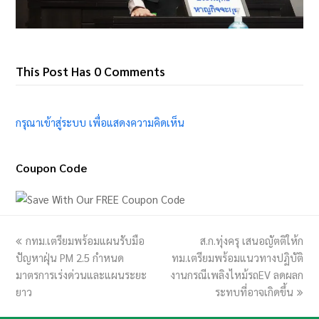
This Post Has 0 Comments
กรุณาเข้าสู่ระบบ เพื่อแสดงความคิดเห็น
Coupon Code
previous
กทม.เตรียมพร้อมแผนรับมือ
ส.ก.ทุ่งครุ เสนอญัตติให้ก
next
ปัญหาฝุ่น PM 2.5 กำหนด
post:
ทม.เตรียมพร้อมแนวทางปฏิบัติ
post:
มาตรการเร่งด่วนและแผนระยะ
งานกรณีเพลิงไหม้รถEV ลดผลก
ยาว
ระทบที่อาจเกิดขึ้น