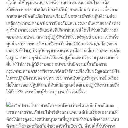
ญัตติขอให้กรุงเทพมหานครพิจารณาความเหมาะสมในการจัด
สวัสดิการของอาสาสมัครป้องกันภัยฝ่ายพลเรือน (อปพร.) เนื่องจาก
อาสาสมัครป้องกันภัยฝ่ายพลเรือนเป็นอาสาสมัครที่ปฏิบัติงานช่วย
เหลือกรุงเทพมหานครในการป้องกันและบรรเทาอันตรายจากภัยต่าง
ๆ ทั้งภัยจากธรรมชาติและภัยที่เกิดจากมนุษย์ โดยได้รับสวัสดิการค่า
ตอบแทน อปพร. เฉพาะผู้ปฏิบัติหน้าที่ประจำศูนย์ อปพร. เขตหรือ
ศูนย์ อปพร. กทม. กำหนดอัตราเบิกจ่าย 200 บาท/คน/ผลัด (ระยะ
เวลา 8 ชั่วโมง) ปัจจุบันกรุงเทพมหานครมีความเสี่ยงจากสาธารณภัย
ในรูปแบบต่าง ๆ ซึ่งมีแนวโน้มเพิ่มสูงขึ้นและทวีความรุนแรงมากยิ่ง
ขึ้น ทำให้การปฏิบัติงานของ อปพร. นั้นมีความเสี่ยงอันตราย
กรุงเทพมหานครควรพิจารณาจัดสวัสดิการเพื่อเป็นขวัญและกำลังใจ
ในการปฏิบัติงานของ อปพร. เช่น การสนับสนุนวัสดุอุปกรณ์ เครื่อง
มือในการออกปฏิบัติงานที่ทันสมัย ชุดเครื่องแบบปฏิบัติงาน และจัด
ให้มีการฝึกอบรมโดยผู้ชำนาญการอย่างต่อเนื่อง
.
“อปพร.เป็นอาสาสมัครภาคสังคมเพื่อช่วยเหลือป้องกันและ
บรรเทาสาธารณภัยโดยไม่หวังสิ่งตอบแทน แต่เป็นเรื่องของกทม.ที่
ต้องให้การดูแลและสนับสนุนตามที่กฎหมายกำหนด ซึ่งค่าตอบแทน
ดังกล่าวไม่สอดคล้องกับค่าครองชีพในปัจจุบัน จึงขอให้ผู้บริหารก