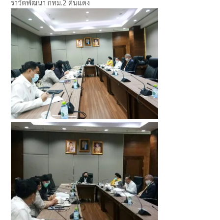
ราวัตพัฒนา กทม.2 ดินแดง