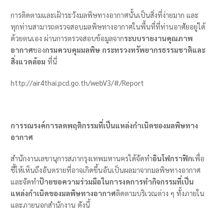
การติดตามและเฝ้าระวังมลพิษทางอากาศนั้นเป็นสิ่งที่ง่ายมาก และ
ทุกท่านสามารถตรวจสอบมลพิษทางอากาศในพื้นที่ที่ท่านอาศัยอยู่ได้
ด้วยตนเอง ผ่านการตรวจสอบข้อมูลจาก
ระบบรายงานคุณภาพ
อากาศ
ของ
กรมควบคุมมลพิษ กระทรวงทรัพยากรธรรมชาติและ
สิ่งแวดล้อม
ที่นี่
http://air4thai.pcd.go.th/webV3/#/Report
การรณรงค์การลดพฤติกรรมที่เป็นแหล่งกำเนิดของมลพิษทาง
อากาศ
สำนักงานเลขานุการสภากรุงเทพมหานครได้จัดทำ
อินโฟกราฟิก
เพื่อ
ชี้ให้เห็นถึงอันตรายที่อาจเกิดขึ้นอันเป็นผลมาจากมลพิษทางอากาศ
และจัดทำ
ป้ายขอความร่วมมือในการงดการทำกิจกรรมที่เป็น
แหล่งกำเนิดของมลพิษทางอากาศ
ติดตามบริเวณต่าง ๆ ทั้งภายใน
และภายนอกสำนักงาน ดังนี้