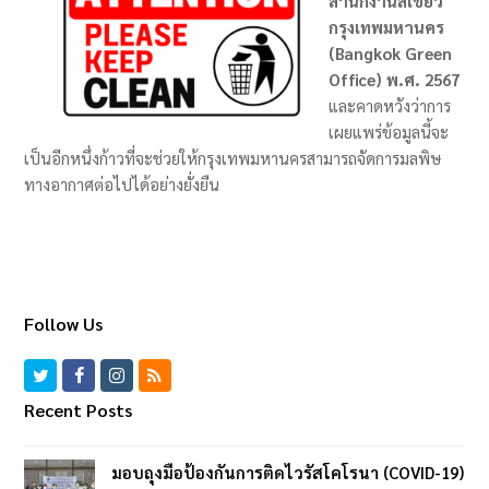
สำนักงานสีเขียว
กรุงเทพมหานคร
(Bangkok Green
Office) พ.ศ. 2567
และคาดหวังว่าการ
เผยแพร่ข้อมูลนี้จะ
เป็นอีกหนึ่งก้าวที่จะช่วยให้กรุงเทพมหานครสามารถจัดการมลพิษ
ทางอากาศต่อไปได้อย่างยั่งยืน
Follow Us
T
F
I
R
w
a
n
S
Recent Posts
i
c
s
S
t
e
t
มอบถุงมือป้องกันการติดไวรัสโคโรนา (COVID-19)